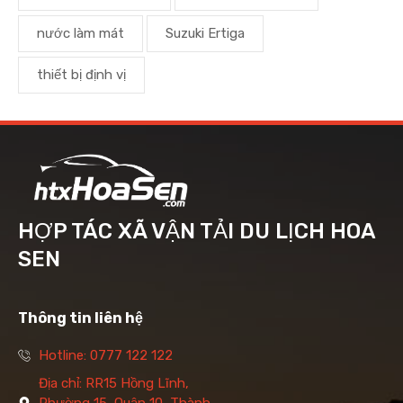
nước làm mát
Suzuki Ertiga
thiết bị định vị
HỢP TÁC XÃ VẬN TẢI DU LỊCH HOA
SEN
Thông tin liên hệ
Hotline: 0777 122 122
Địa chỉ: RR15 Hồng Lĩnh,
Phường 15, Quận 10, Thành