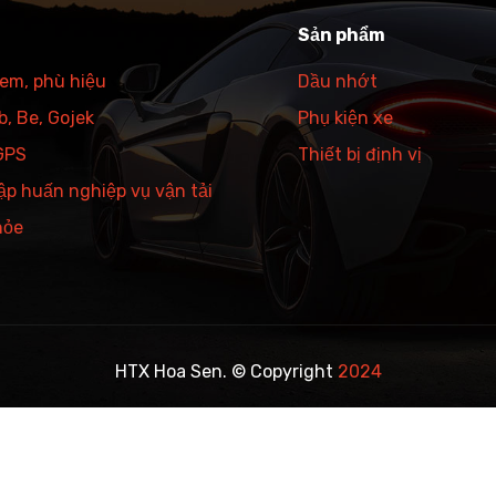
Sản phẩm
tem, phù hiệu
Dầu nhớt
, Be, Gojek
Phụ kiện xe
 GPS
Thiết bị định vị
ập huấn nghiệp vụ vận tải
hỏe
HTX Hoa Sen. © Copyright
2024