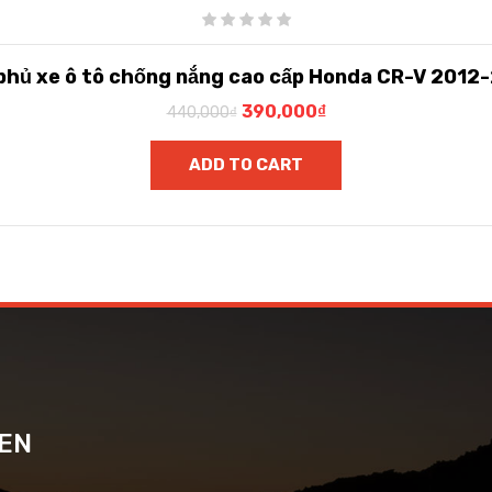
 phủ xe ô tô chống nắng cao cấp Honda CR-V 2012
390,000
₫
440,000
₫
ADD TO CART
SEN