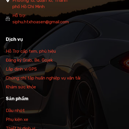
Phường 15, Quận 10, Thành
phố Hồ Chí Minh
Hỗ trợ:
siphu.htxhoasen@gmail.com
Dịch vụ
Hỗ Trợ cấp tem, phù hiệu
Đăng ký Grab, Be, Gojek
Lắp định vị GPS
Chứng chỉ tập huấn nghiệp vụ vận tải
Khám sức khỏe
Sản phẩm
Dầu nhớt
Phụ kiện xe
Thiết bị định vị