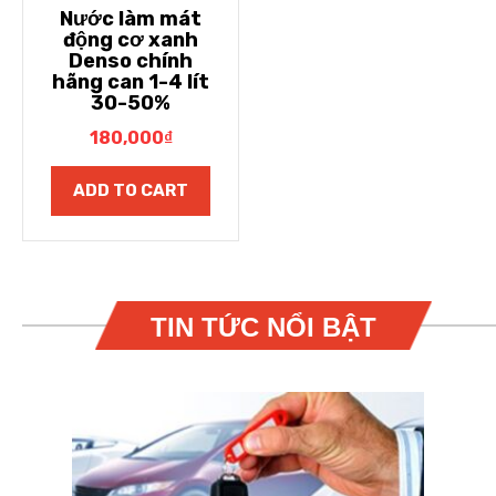
Nước làm mát
động cơ xanh
Denso chính
hãng can 1-4 lít
30-50%
180,000
₫
ADD TO CART
TIN TỨC NỔI BẬT