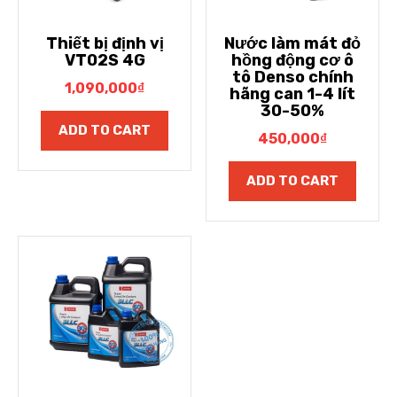
Thiết bị định vị
Nước làm mát đỏ
VT02S 4G
hồng động cơ ô
tô Denso chính
1,090,000
₫
hãng can 1-4 lít
30-50%
ADD TO CART
450,000
₫
ADD TO CART