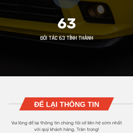
63
ĐÓI TÁC 63 TỈNH THÀNH
ĐỂ LẠI THÔNG TIN
Vui lòng để lại thông tin chúng tôi sẽ liên hệ sớm nhất
với quý khách hàng, Trân trọng!