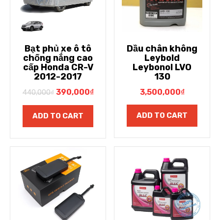
Bạt phủ xe ô tô
Dầu chân không
chống nắng cao
Leybold
cấp Honda CR-V
Leybonol LVO
2012-2017
130
390,000
₫
3,500,000
₫
440,000
₫
ADD TO CART
ADD TO CART