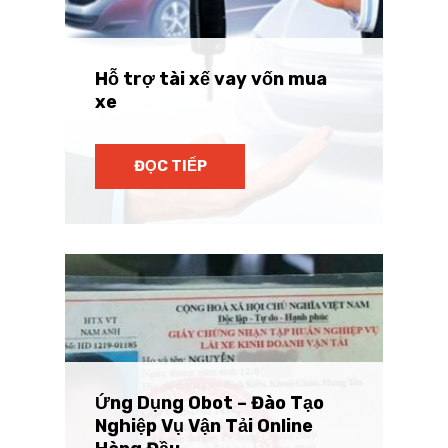
Hỗ trợ tài xế vay vốn mua
xe
ĐỌC TIẾP
Ứng Dụng Obot – Đào Tạo
Nghiệp Vụ Vận Tải Online