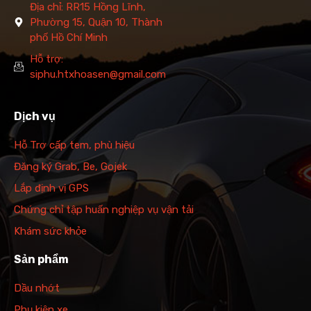
Địa chỉ: RR15 Hồng Lĩnh,
Phường 15, Quận 10, Thành
phố Hồ Chí Minh
Hỗ trợ:
siphu.htxhoasen@gmail.com
Dịch vụ
Hỗ Trợ cấp tem, phù hiệu
Đăng ký Grab, Be, Gojek
Lắp định vị GPS
Chứng chỉ tập huấn nghiệp vụ vận tải
Khám sức khỏe
Sản phẩm
Dầu nhớt
Phụ kiện xe