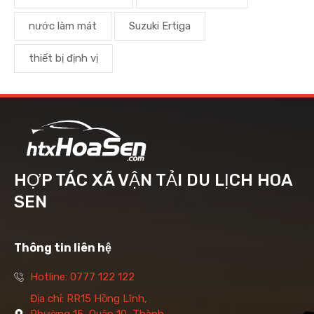
nước làm mát
Suzuki Ertiga
thiết bị định vị
HỢP TÁC XÃ VẬN TẢI DU LỊCH HOA
SEN
Thông tin liên hệ
Hotline: 0777 122 122
Địa chỉ: RR15 Hồng Lĩnh,
Phường 15, Quận 10, Thành