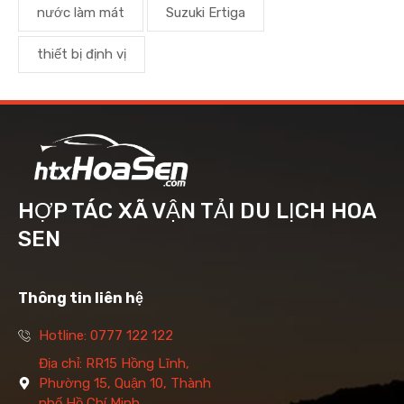
nước làm mát
Suzuki Ertiga
thiết bị định vị
HỢP TÁC XÃ VẬN TẢI DU LỊCH HOA
SEN
Thông tin liên hệ
Hotline: 0777 122 122
Địa chỉ: RR15 Hồng Lĩnh,
Phường 15, Quận 10, Thành
phố Hồ Chí Minh